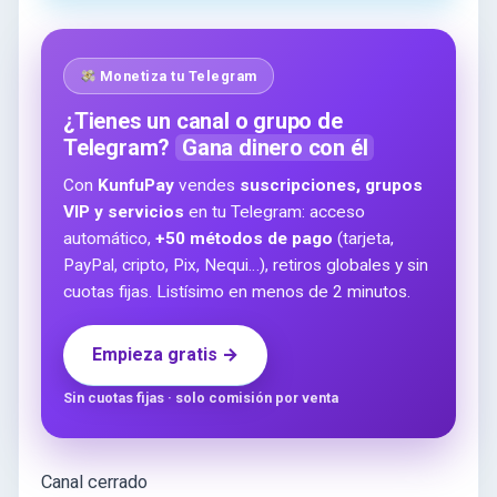
Monetiza tu Telegram
¿Tienes un canal o grupo de
Telegram?
Gana dinero con él
Con
KunfuPay
vendes
suscripciones, grupos
VIP y servicios
en tu Telegram: acceso
automático,
+50 métodos de pago
(tarjeta,
PayPal, cripto, Pix, Nequi…), retiros globales y sin
cuotas fijas. Listísimo en menos de 2 minutos.
Empieza gratis →
Sin cuotas fijas · solo comisión por venta
Canal cerrado