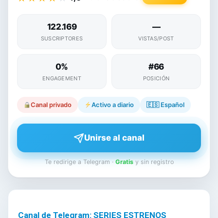
122.169
—
SUSCRIPTORES
VISTAS/POST
0%
#66
ENGAGEMENT
POSICIÓN
Canal privado
Activo a diario
🇪🇸
Español
Unirse al canal
Te redirige a Telegram ·
Gratis
y sin registro
Canal de Telegram: SERIES ESTRENOS