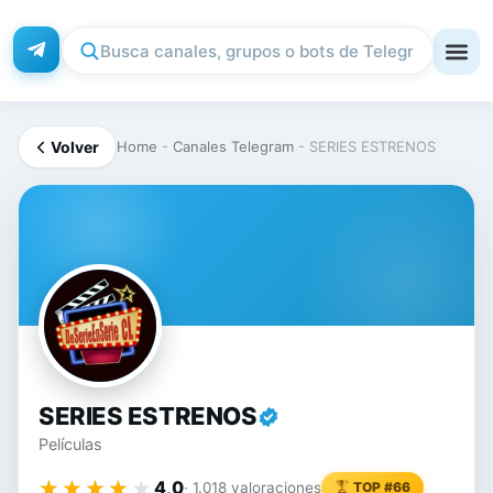
Volver
Home
-
Canales Telegram
-
SERIES ESTRENOS
SE
SERIES ESTRENOS
Películas
★★★★★
★★★★★
4,0
· 1.018 valoraciones
TOP #66