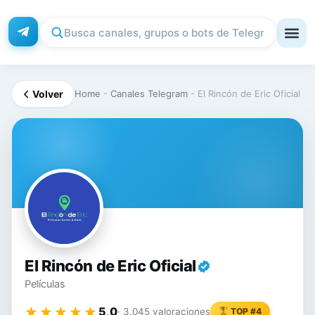
Volver
Home
-
Canales Telegram
-
El Rincón de Eric Oficial
EL
El Rincón de Eric Oficial
Películas
★★★★★
★★★★★
5,0
· 3.045 valoraciones
TOP #4