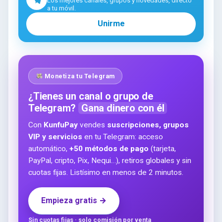
Los mejores canales, grupos y novedades, directo
a tu móvil.
Unirme
Monetiza tu Telegram
¿Tienes un canal o grupo de
Telegram?
Gana dinero con él
Con
KunfuPay
vendes
suscripciones, grupos
VIP y servicios
en tu Telegram: acceso
automático,
+50 métodos de pago
(tarjeta,
PayPal, cripto, Pix, Nequi…), retiros globales y sin
cuotas fijas. Listísimo en menos de 2 minutos.
Empieza gratis →
Sin cuotas fijas · solo comisión por venta