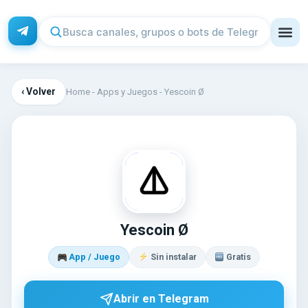
‹ Volver
Home
-
Apps y Juegos
-
Yescoin Ø
YE
Yescoin Ø
App / Juego
Sin instalar
Gratis
Abrir en Telegram