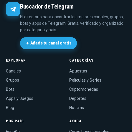
Buscador de Telegram
El directorio para encontrar los mejores canales, grupos,
bots y apps de Telegram. Gratis, verificado y organizado
por categoría y país.
＋ Añade tu canal gratis
EXPLORAR
CATEGORÍAS
Canales
Apuestas
Grupos
Películas y Series
Bots
Criptomonedas
Apps y Juegos
Deportes
Blog
Noticias
POR PAÍS
AYUDA
España
Cómo buscar canales