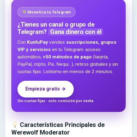
Monetiza tu Telegram
¿Tienes un canal o grupo de
Telegram?
Gana dinero con él
Con
KunfuPay
vendes
suscripciones, grupos
VIP y servicios
en tu Telegram: acceso
automático,
+50 métodos de pago
(tarjeta,
PayPal, cripto, Pix, Nequi…), retiros globales y sin
cuotas fijas. Listísimo en menos de 2 minutos.
Empieza gratis →
Sin cuotas fijas · solo comisión por venta
Características Principales de
Werewolf Moderator