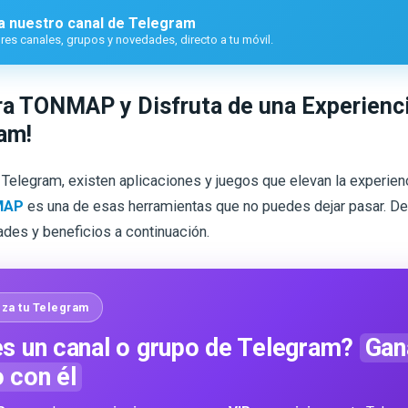
a nuestro canal de Telegram
es canales, grupos y novedades, directo a tu móvil.
ra TONMAP y Disfruta de una Experienc
am!
Telegram, existen aplicaciones y juegos que elevan la experien
MAP
es una de esas herramientas que no puedes dejar pasar. D
ades y beneficios a continuación.
za tu Telegram
s un canal o grupo de Telegram?
Gan
o con él