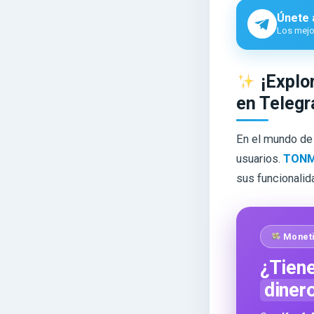
Únete 
Los mejor
¡Explo
en Telegr
En el mundo de 
usuarios.
TON
sus funcionalid
Moneti
¿Tiene
diner