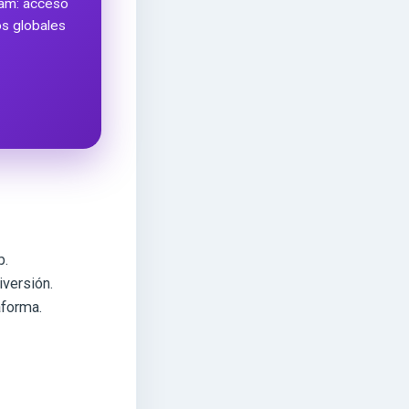
ram: acceso
ros globales
p.
iversión.
aforma.