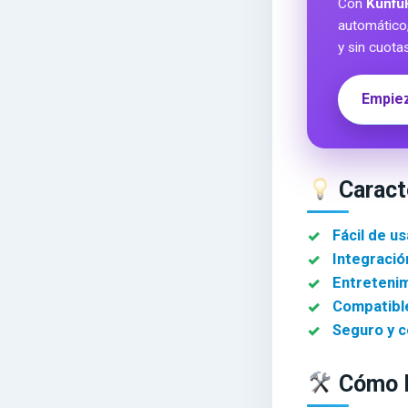
Con
Kunfu
automático
y sin cuota
Empiez
Caract
Fácil de us
Integració
Entretenim
Compatible
Seguro y c
Cómo D