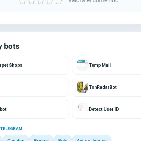
Valora el contenido
y bots
rpet Shops
Temp Mail
TonRadarBot
bot
Detect User ID
 TELEGRAM
Canales
Grupos
Bots
Apps y Juegos