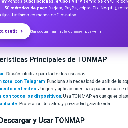
Pay
vendes
suscripciones, grupos VIP y servicios
en tu Teleg
,
+50 métodos de pago
(tarjeta, PayPal, cripto, Pix, Nequi…), reti
s fijas. Listísimo en menos de 2 minutos.
a gratis →
Sin cuotas fijas · solo comisión por venta
erísticas Principales de TONMAP
ar
: Diseño intuitivo para todos los usuarios.
n total con Telegram
: Funciona sin necesidad de salir de la ap
iento sin límites
: Juegos y aplicaciones para pasar horas de d
 con todos los dispositivos
: Usa TONMAP en cualquier plat
onfiable
: Protección de datos y privacidad garantizada.
escargar y Usar TONMAP