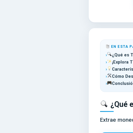
EN ESTA P
¿Qué es 
¡Explora 
Caracterí
Cómo Des
Conclusió
¿Qué 
Extrae moned