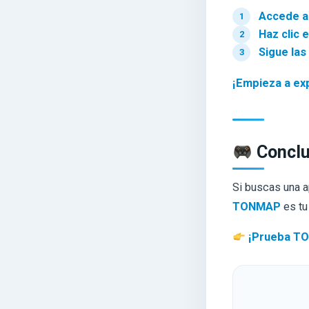
Accede a
Haz clic e
Sigue las
¡Empieza a exp
Conclu
Si buscas una 
TONMAP
es tu
¡Prueba TON