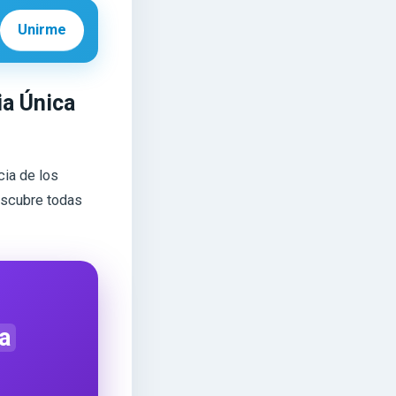
Unirme
ia Única
cia de los
escubre todas
a