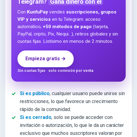
Telegram?
Gana dinero con él
Con
KunfuPay
vendes
suscripciones, grupos
VIP y servicios
en tu Telegram: acceso
automático,
+50 métodos de pago
(tarjeta,
PayPal, cripto, Pix, Nequi…), retiros globales y sin
cuotas fijas. Listísimo en menos de 2 minutos.
Empieza gratis →
Sin cuotas fijas · solo comisión por venta
Si es público
, cualquier usuario puede unirse sin
restricciones, lo que favorece un crecimiento
rápido de la comunidad.
Si es cerrado
, solo se puede acceder con
invitación o autorización, lo que le da un carácter
exclusivo que muchos suscriptores valoran por