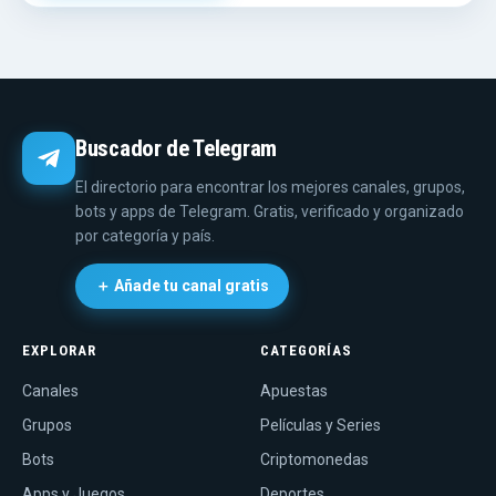
Buscador de Telegram
El directorio para encontrar los mejores canales, grupos,
bots y apps de Telegram. Gratis, verificado y organizado
por categoría y país.
＋ Añade tu canal gratis
EXPLORAR
CATEGORÍAS
Canales
Apuestas
Grupos
Películas y Series
Bots
Criptomonedas
Apps y Juegos
Deportes