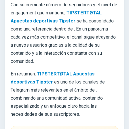
Con su creciente número de seguidores y el nivel de
engagement que mantiene,
TIPSTERTØTAL
Apuestas deportivas Tipster
se ha consolidado
como una referencia dentro de . En un panorama
cada vez más competitivo, el canal sigue atrayendo
a nuevos usuarios gracias a la calidad de su
contenido y a la interacción constante con su
comunidad.
En resumen,
TIPSTERTØTAL Apuestas
deportivas Tipster
es uno de los canales de
Telegram más relevantes en el ámbito de
,
combinando una comunidad activa, contenido
especializado y un enfoque claro hacia las
necesidades de sus suscriptores.