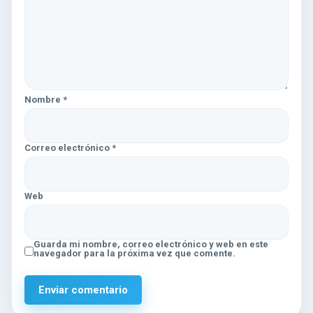
Nombre
*
Correo electrónico
*
Web
Guarda mi nombre, correo electrónico y web en este
navegador para la próxima vez que comente.