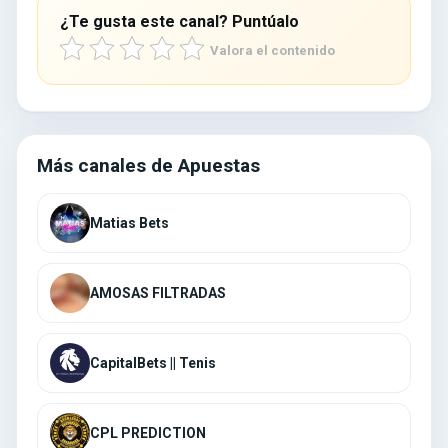
¿Te gusta este canal? Puntúalo
Valora el contenido
Más canales de Apuestas
AMOSAS FILTRADAS
CapitalBets || Tenis
CPL PREDICTION