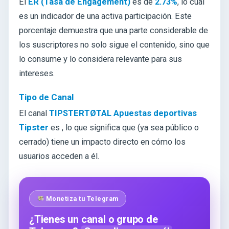
El
ER (Tasa de Engagement)
es de
2.73%
, lo cual
es un indicador de una activa participación. Este
porcentaje demuestra que una parte considerable de
los suscriptores no solo sigue el contenido, sino que
lo consume y lo considera relevante para sus
intereses.
Tipo de Canal
El canal
TIPSTERTØTAL Apuestas deportivas
Tipster
es
, lo que significa que
(ya sea público o
cerrado) tiene un impacto directo en cómo los
usuarios acceden a él.
Monetiza tu Telegram
¿Tienes un canal o grupo de