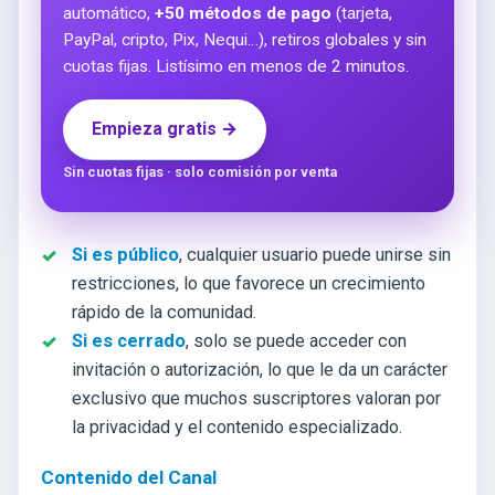
automático,
+50 métodos de pago
(tarjeta,
PayPal, cripto, Pix, Nequi…), retiros globales y sin
cuotas fijas. Listísimo en menos de 2 minutos.
Empieza gratis →
Sin cuotas fijas · solo comisión por venta
Si es público
, cualquier usuario puede unirse sin
restricciones, lo que favorece un crecimiento
rápido de la comunidad.
Si es cerrado
, solo se puede acceder con
invitación o autorización, lo que le da un carácter
exclusivo que muchos suscriptores valoran por
la privacidad y el contenido especializado.
Contenido del Canal