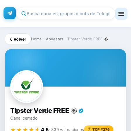
Volver
Home
-
Apuestas
-
Tipster Verde FREE
TI
Tipster Verde FREE
Canal cerrado
★★★★★
★★★★★
4,5
· 339 valoraciones
TOP #276