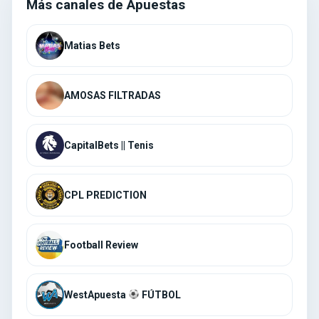
Más canales de Apuestas
AMOSAS FILTRADAS
CapitalBets || Tenis
CPL PREDICTION
Football Review
WestApuesta
FÚTBOL