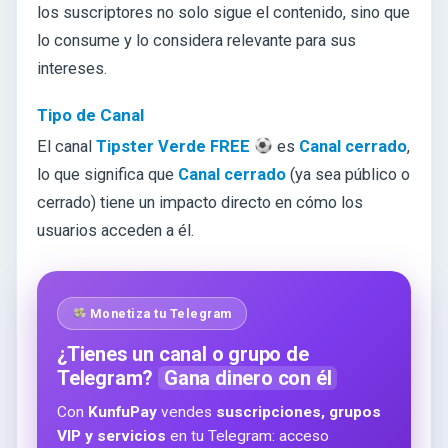
los suscriptores no solo sigue el contenido, sino que
lo consume y lo considera relevante para sus
intereses.
Tipo de Canal
El canal
Tipster Verde FREE
es
Canal cerrado
,
lo que significa que
Canal cerrado
(ya sea público o
cerrado) tiene un impacto directo en cómo los
usuarios acceden a él.
Monetiza tu Telegram
¿Tienes un canal o grupo de
Telegram?
Gana dinero con él
Con
KunfuPay
vendes
suscripciones, grupos
VIP y servicios
en tu Telegram: acceso