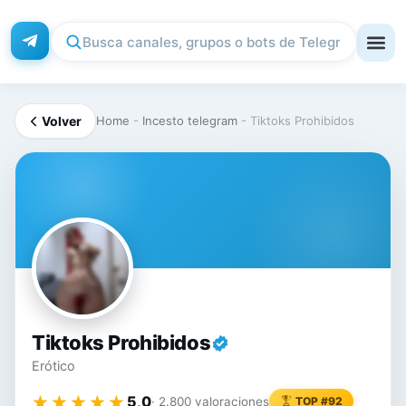
Volver
Home
-
Incesto telegram
-
Tiktoks Prohibidos
TI
Tiktoks Prohibidos
Erótico
★★★★★
★★★★★
5,0
· 2.800 valoraciones
TOP #92