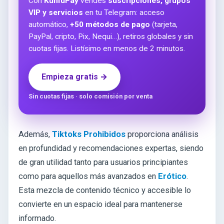
Con
KunfuPay
vendes
suscripciones, grupos
VIP y servicios
en tu Telegram: acceso
automático,
+50 métodos de pago
(tarjeta,
PayPal, cripto, Pix, Nequi…), retiros globales y sin
cuotas fijas. Listísimo en menos de 2 minutos.
Empieza gratis →
Sin cuotas fijas · solo comisión por venta
Además,
Tiktoks Prohibidos
proporciona análisis
en profundidad y recomendaciones expertas, siendo
de gran utilidad tanto para usuarios principiantes
como para aquellos más avanzados en
Erótico
.
Esta mezcla de contenido técnico y accesible lo
convierte en un espacio ideal para mantenerse
informado.