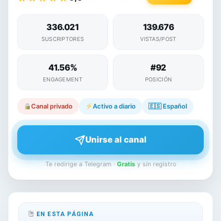
336.021
139.676
SUSCRIPTORES
VISTAS/POST
41.56%
#92
ENGAGEMENT
POSICIÓN
Canal privado
Activo a diario
🇪🇸
Español
Unirse al canal
Te redirige a Telegram ·
Gratis
y sin registro
EN ESTA PÁGINA