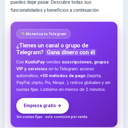
puedes dejar pasar. Descubre todas sus
funcionalidades y beneficios a continuación.
Monetiza tu Telegram
¿Tienes un canal o grupo de
Telegram?
Gana dinero con él
Con
KunfuPay
vendes
suscripciones, grupos
VIP y servicios
en tu Telegram: acceso
automático,
+50 métodos de pago
(tarjeta,
PayPal, cripto, Pix, Nequi…), retiros globales y sin
cuotas fijas. Listísimo en menos de 2 minutos.
Empieza gratis →
Sin cuotas fijas · solo comisión por venta