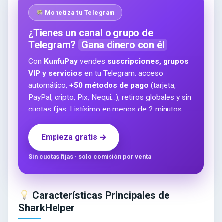
Monetiza tu Telegram
¿Tienes un canal o grupo de
Telegram?
Gana dinero con él
Con
KunfuPay
vendes
suscripciones, grupos
VIP y servicios
en tu Telegram: acceso
automático,
+50 métodos de pago
(tarjeta,
PayPal, cripto, Pix, Nequi…), retiros globales y sin
cuotas fijas. Listísimo en menos de 2 minutos.
Empieza gratis →
Sin cuotas fijas · solo comisión por venta
Características Principales de
SharkHelper