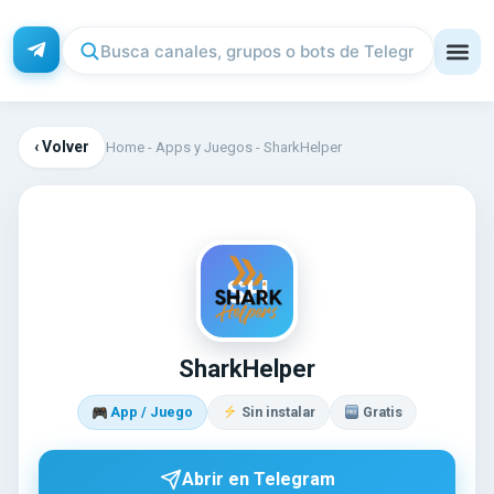
‹ Volver
Home
-
Apps y Juegos
-
SharkHelper
SH
SharkHelper
App / Juego
Sin instalar
Gratis
Abrir en Telegram