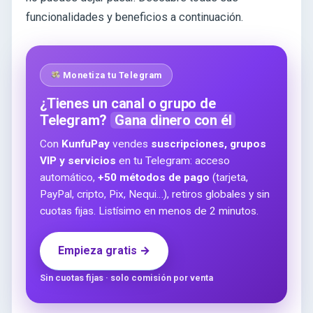
funcionalidades y beneficios a continuación.
Monetiza tu Telegram
¿Tienes un canal o grupo de
Telegram?
Gana dinero con él
Con
KunfuPay
vendes
suscripciones, grupos
VIP y servicios
en tu Telegram: acceso
automático,
+50 métodos de pago
(tarjeta,
PayPal, cripto, Pix, Nequi…), retiros globales y sin
cuotas fijas. Listísimo en menos de 2 minutos.
Empieza gratis →
Sin cuotas fijas · solo comisión por venta