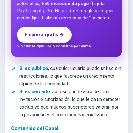
automático,
+50 métodos de pago
(tarjeta,
PayPal, cripto, Pix, Nequi…), retiros globales y sin
cuotas fijas. Listísimo en menos de 2 minutos.
Empieza gratis →
Sin cuotas fijas · solo comisión por venta
Si es público
, cualquier usuario puede unirse sin
restricciones, lo que favorece un crecimiento
rápido de la comunidad.
Si es cerrado
, solo se puede acceder con
invitación o autorización, lo que le da un carácter
exclusivo que muchos suscriptores valoran por
la privacidad y el contenido especializado.
Contenido del Canal