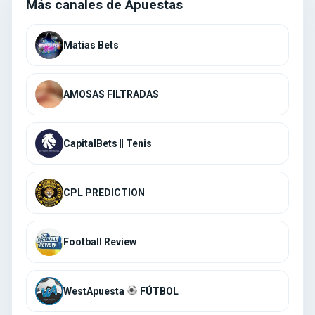
Más canales de Apuestas
AMOSAS FILTRADAS
CapitalBets || Tenis
CPL PREDICTION
Football Review
WestApuesta
FÚTBOL