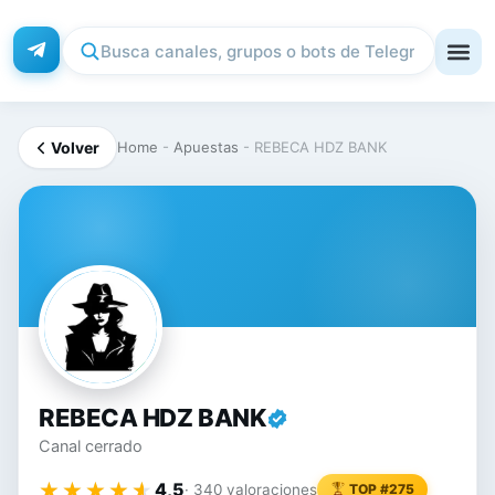
Volver
Home
-
Apuestas
-
REBECA HDZ BANK
RE
REBECA HDZ BANK
Canal cerrado
★★★★★
★★★★★
4,5
· 340 valoraciones
TOP #275