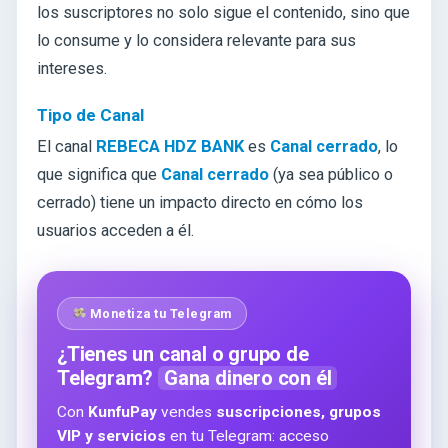
los suscriptores no solo sigue el contenido, sino que
lo consume y lo considera relevante para sus
intereses.
Tipo de Canal
El canal
REBECA HDZ BANK
es
Canal cerrado
, lo
que significa que
Canal cerrado
(ya sea público o
cerrado) tiene un impacto directo en cómo los
usuarios acceden a él.
Monetiza tu Telegram
¿Tienes un canal o grupo de
Telegram?
Gana dinero con él
Con
KunfuPay
vendes
suscripciones, grupos
VIP y servicios
en tu Telegram: acceso