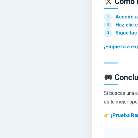
Cómo D
Accede a
Haz clic e
Sigue las
¡Empieza a exp
Conclu
Si buscas una 
es tu mejor opc
¡Prueba Ran