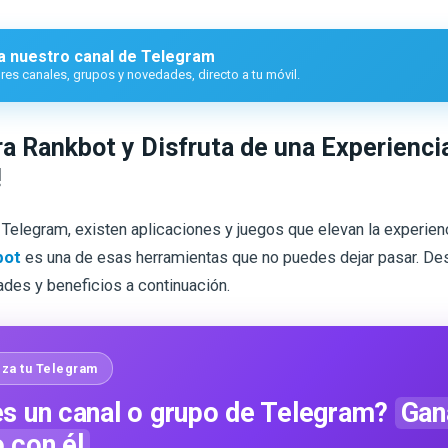
a nuestro canal de Telegram
es canales, grupos y novedades, directo a tu móvil.
a Rankbot y Disfruta de una Experienci
!
Telegram, existen aplicaciones y juegos que elevan la experien
bot
es una de esas herramientas que no puedes dejar pasar. De
ades y beneficios a continuación.
za tu Telegram
s un canal o grupo de Telegram?
Gan
o con él