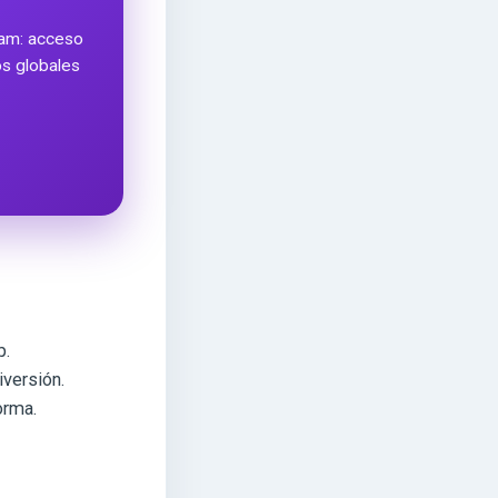
ram: acceso
ros globales
p.
iversión.
orma.