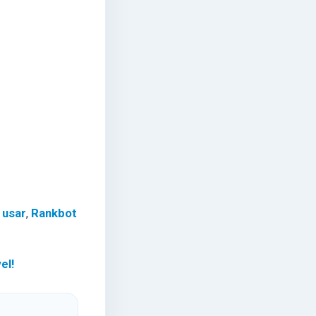
 usar
,
Rankbot
el!