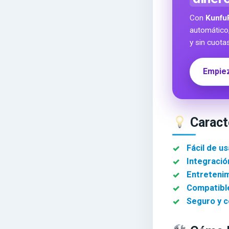
Con
Kunfu
automático
y sin cuota
Empiez
Caracte
Fácil de us
Integració
Entretenim
Compatible
Seguro y c