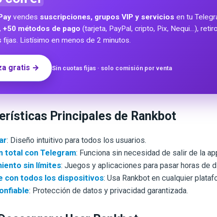
Pay
vendes
suscripciones, grupos VIP y servicios
en tu Teleg
,
+50 métodos de pago
(tarjeta, PayPal, cripto, Pix, Nequi…), reti
s fijas. Listísimo en menos de 2 minutos.
a gratis →
Sin cuotas fijas · solo comisión por venta
rísticas Principales de Rankbot
ar
: Diseño intuitivo para todos los usuarios.
n total con Telegram
: Funciona sin necesidad de salir de la ap
iento sin límites
: Juegos y aplicaciones para pasar horas de d
 con todos los dispositivos
: Usa Rankbot en cualquier plataf
onfiable
: Protección de datos y privacidad garantizada.