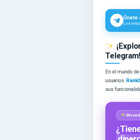
Únete 
Los mejor
¡Explor
Telegram
En el mundo de 
usuarios.
Rank
sus funcionalid
Moneti
¿Tiene
diner