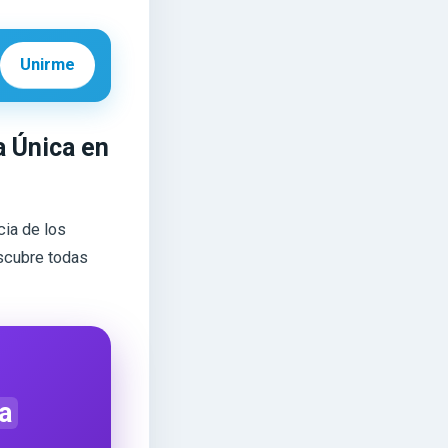
Unirme
a Única en
cia de los
scubre todas
a