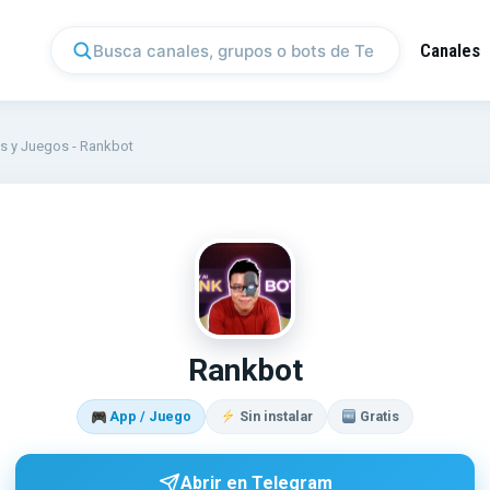
Canales
s y Juegos
-
Rankbot
RA
Rankbot
App / Juego
Sin instalar
Gratis
Abrir en Telegram