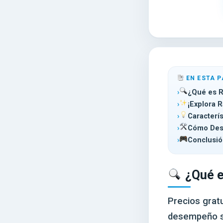
EN ESTA P
¿Qué es 
¡Explora 
Caracterí
Cómo Desc
Conclusió
¿Qué e
Precios gratu
desempeño su