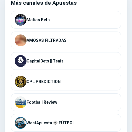
Más canales de Apuestas
AMOSAS FILTRADAS
CapitalBets || Tenis
CPL PREDICTION
Football Review
WestApuesta
FÚTBOL