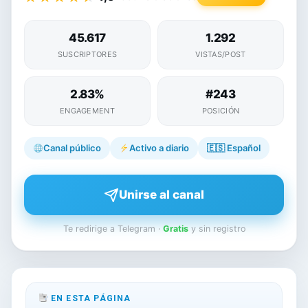
45.617
1.292
SUSCRIPTORES
VISTAS/POST
2.83%
#243
ENGAGEMENT
POSICIÓN
Canal público
Activo a diario
🇪🇸
Español
Unirse al canal
Te redirige a Telegram ·
Gratis
y sin registro
EN ESTA PÁGINA