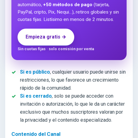
automático,
+50 métodos de pago
(tarjeta,
PayPal, cripto, Pix, Nequi…), retiros globales y sin
cuotas fijas. Listísimo en menos de 2 minutos.
Empieza gratis →
Sin cuotas fijas · solo comisión por venta
Si es público
, cualquier usuario puede unirse sin
restricciones, lo que favorece un crecimiento
rápido de la comunidad.
Si es cerrado
, solo se puede acceder con
invitación o autorización, lo que le da un carácter
exclusivo que muchos suscriptores valoran por
la privacidad y el contenido especializado.
Contenido del Canal