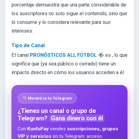
porcentaje demuestra que una parte considerable de
los suscriptores no solo sigue el contenido, sino que
lo consume y lo considera relevante para sus
intereses.
Tipo de Canal
El canal
PRONÓSTICOS ALL FÚTBOL
es
, lo que
significa que
(ya sea público o cerrado) tiene un
impacto directo en cómo los usuarios acceden a él.
Monetiza tu Telegram
¿Tienes un canal o grupo de
Telegram?
Gana dinero con él
Con
KunfuPay
vendes
suscripciones, grupos
VIP y servicios
en tu Telegram: acceso