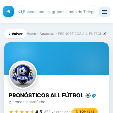
Volver
Home
-
Apuestas
-
PRONÓSTICOS ALL FÚTBOL
PR
PRONÓSTICOS ALL FÚTBOL
@pronosticosallfutbol
★★★★★
★★★★★
4,5
· 380 valoraciones
TOP #243