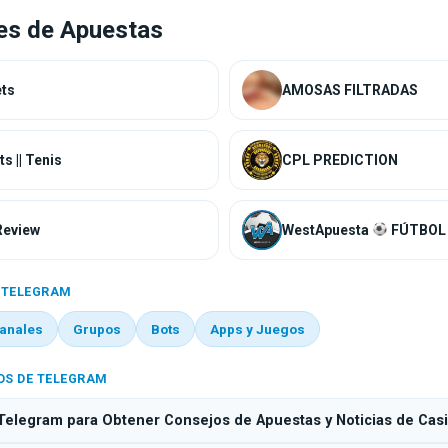
es de Apuestas
AMOSAS FILTRADAS
CapitalBets || Tenis
CPL PREDICTION
Review
WestApuesta
FÚTBOL
 TELEGRAM
anales
Grupos
Bots
Apps y Juegos
OS DE TELEGRAM
Telegram para Obtener Consejos de Apuestas y Noticias de Cas