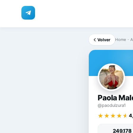
Volver
Home
-
A
PA
Paola Mal
@paodulzura1
★★★★★
★★★★★
4
249.178