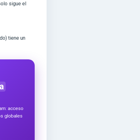
olo sigue el
do) tiene un
a
ram: acceso
ros globales