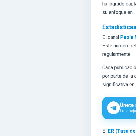
ha logrado capta
su enfoque en .
Estadísticas
El canal
Paola 
Este número ref
regularmente.
Cada publicaci
por parte de la
significativa en
Únete 
Los mejor
El
ER (Tasa d