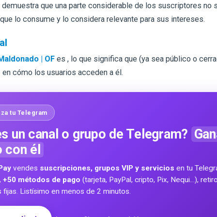
 demuestra que una parte considerable de los suscriptores no s
 que lo consume y lo considera relevante para sus intereses.
al
Maldonado | OF
es
, lo que significa que
(ya sea público o cerra
 en cómo los usuarios acceden a él.
za tu Telegram
s un canal o grupo de Telegram?
Gan
o con él
Pay
vendes
suscripciones, grupos VIP y servicios
en tu Teleg
,
+50 métodos de pago
(tarjeta, PayPal, cripto, Pix, Nequi…), reti
s fijas. Listísimo en menos de 2 minutos.