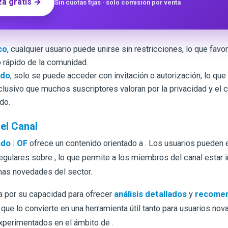
a gratis →
Sin cuotas fijas · solo comisión por venta
co
, cualquier usuario puede unirse sin restricciones, lo que favo
 rápido de la comunidad.
ado
, solo se puede acceder con invitación o autorización, lo que 
clusivo que muchos suscriptores valoran por la privacidad y el 
do.
el Canal
do | OF
ofrece un contenido orientado a
. Los usuarios pueden e
regulares sobre
, lo que permite a los miembros del canal estar 
imas novedades del sector.
a por su capacidad para ofrecer
análisis detallados
y
recomen
o que lo convierte en una herramienta útil tanto para usuarios n
xperimentados en el ámbito de
.