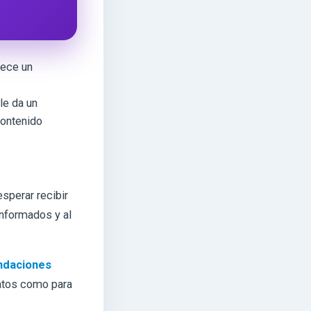
rece un
le da un
contenido
sperar recibir
informados y al
daciones
ovatos como para