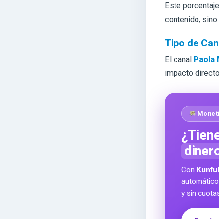
Este porcentaje
contenido, sino
Tipo de Can
El canal
Paola 
impacto directo
Moneti
¿Tiene
diner
Con
Kunfu
automático
y sin cuota