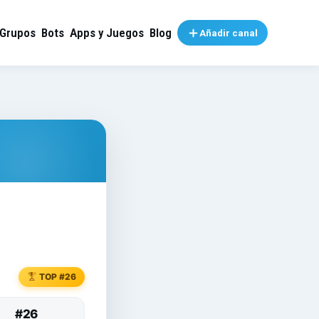
Grupos
Bots
Apps y Juegos
Blog
Añadir canal
TOP #26
#26