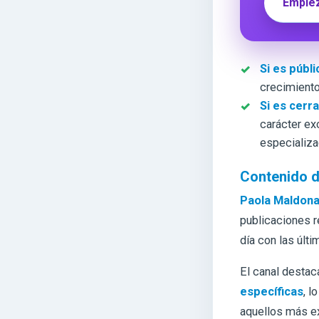
Empiez
Si es públi
crecimiento
Si es cerr
carácter ex
especializa
Contenido d
Paola Maldona
publicaciones 
día con las últ
El canal destac
específicas
, l
aquellos más e