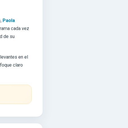
e,
Paola
orama cada vez
ad de su
levantes en el
foque claro