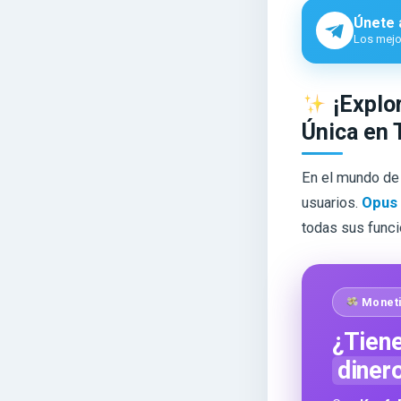
Únete 
Los mejor
¡Explor
Única en 
En el mundo de 
usuarios.
Opus 
todas sus funci
Moneti
¿Tiene
diner