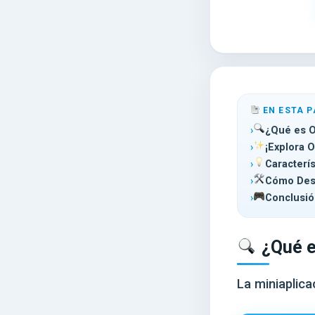
EN ESTA P
¿Qué es O
¡Explora 
Caracterí
Cómo Desc
Conclusió
¿Qué e
La miniaplica