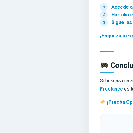
Accede a
Haz clic e
Sigue las
¡Empieza a exp
Conclu
Si buscas una 
Freelance
es t
¡Prueba Opu