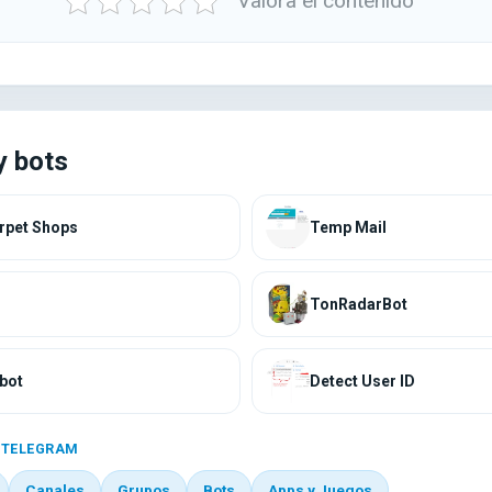
Valora el contenido
y bots
rpet Shops
Temp Mail
TonRadarBot
bot
Detect User ID
 TELEGRAM
Canales
Grupos
Bots
Apps y Juegos