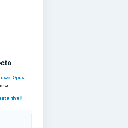
ecta
 usar
,
Opus
nica.
nte nivel!