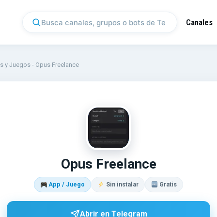
Canales
s y Juegos
-
Opus Freelance
OP
Opus Freelance
App / Juego
Sin instalar
Gratis
Abrir en Telegram