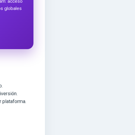
ram: acceso
ros globales
p.
iversión.
r plataforma.