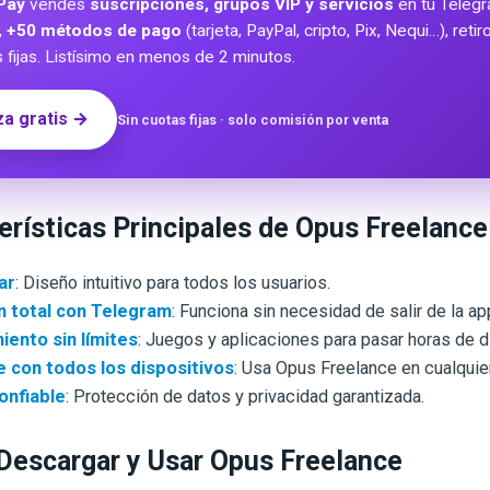
Pay
vendes
suscripciones, grupos VIP y servicios
en tu Teleg
,
+50 métodos de pago
(tarjeta, PayPal, cripto, Pix, Nequi…), reti
s fijas. Listísimo en menos de 2 minutos.
a gratis →
Sin cuotas fijas · solo comisión por venta
rísticas Principales de Opus Freelance
ar
: Diseño intuitivo para todos los usuarios.
n total con Telegram
: Funciona sin necesidad de salir de la ap
iento sin límites
: Juegos y aplicaciones para pasar horas de d
 con todos los dispositivos
: Usa Opus Freelance en cualquie
onfiable
: Protección de datos y privacidad garantizada.
escargar y Usar Opus Freelance