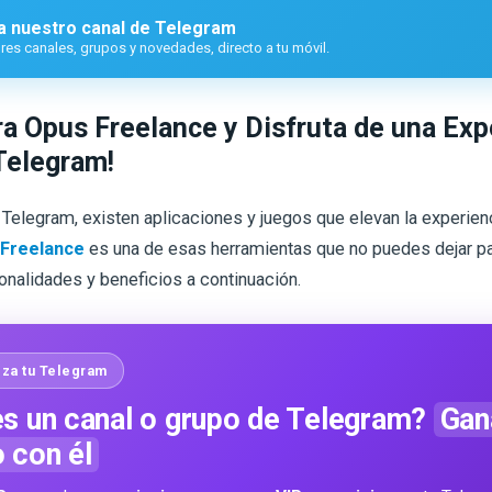
a nuestro canal de Telegram
es canales, grupos y novedades, directo a tu móvil.
a Opus Freelance y Disfruta de una Exp
Telegram!
Telegram, existen aplicaciones y juegos que elevan la experien
Freelance
es una de esas herramientas que no puedes dejar p
onalidades y beneficios a continuación.
za tu Telegram
s un canal o grupo de Telegram?
Gan
o con él