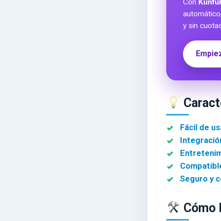
Con
Kunfu
automático
y sin cuota
Empiez
Caracte
Fácil de us
Integració
Entretenim
Compatible
Seguro y c
Cómo D