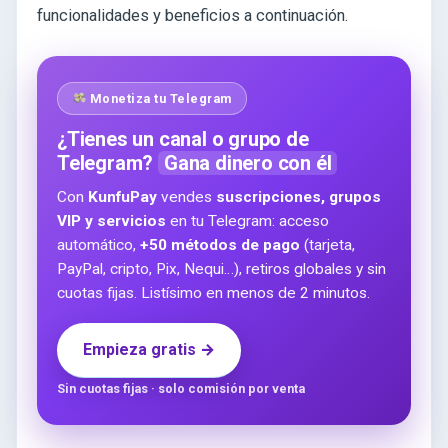
funcionalidades y beneficios a continuación.
Monetiza tu Telegram
¿Tienes un canal o grupo de
Telegram?
Gana dinero con él
Con
KunfuPay
vendes
suscripciones, grupos
VIP y servicios
en tu Telegram: acceso
automático,
+50 métodos de pago
(tarjeta,
PayPal, cripto, Pix, Nequi…), retiros globales y sin
cuotas fijas. Listísimo en menos de 2 minutos.
Empieza gratis →
Sin cuotas fijas · solo comisión por venta