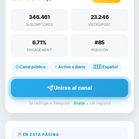
346.461
23.246
SUSCRIPTORES
VISTAS/POST
6.71%
#85
ENGAGEMENT
POSICIÓN
Canal público
Activo a diario
🇪🇸
Español
Unirse al canal
Te redirige a Telegram ·
Gratis
y sin registro
EN ESTA PÁGINA