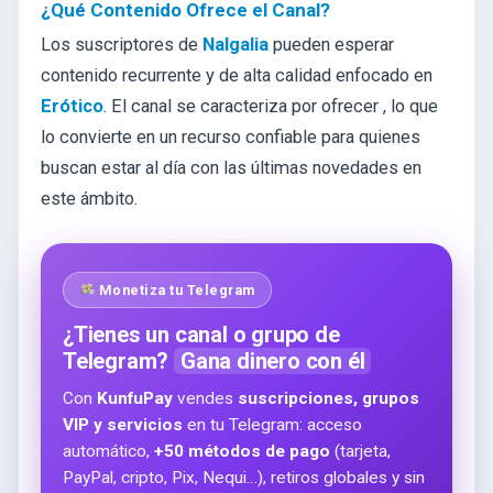
¿Qué Contenido Ofrece el Canal?
Los suscriptores de
Nalgalia
pueden esperar
contenido recurrente y de alta calidad enfocado en
Erótico
. El canal se caracteriza por ofrecer
, lo que
lo convierte en un recurso confiable para quienes
buscan estar al día con las últimas novedades en
este ámbito.
Monetiza tu Telegram
¿Tienes un canal o grupo de
Telegram?
Gana dinero con él
Con
KunfuPay
vendes
suscripciones, grupos
VIP y servicios
en tu Telegram: acceso
automático,
+50 métodos de pago
(tarjeta,
PayPal, cripto, Pix, Nequi…), retiros globales y sin