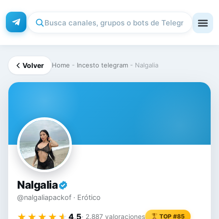
Volver
Home
-
Incesto telegram
-
Nalgalia
NA
Nalgalia
@nalgaliapackof · Erótico
★★★★★
★★★★★
4,5
· 2.887 valoraciones
TOP #85