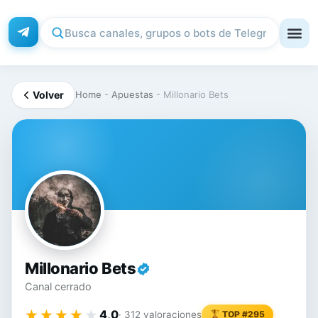
Volver
Home
-
Apuestas
-
Millonario Bets
MI
Millonario Bets
Canal cerrado
★★★★★
★★★★★
4,0
· 312 valoraciones
TOP #295