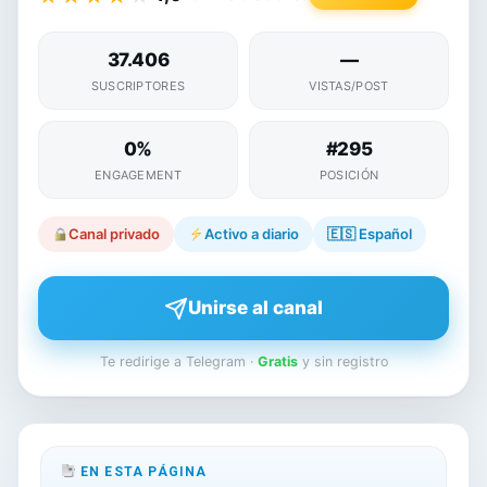
37.406
—
SUSCRIPTORES
VISTAS/POST
0%
#295
ENGAGEMENT
POSICIÓN
Canal privado
Activo a diario
🇪🇸
Español
Unirse al canal
Te redirige a Telegram ·
Gratis
y sin registro
EN ESTA PÁGINA