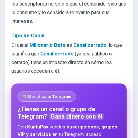
los suscriptores no solo sigue el contenido, sino que
lo consume y lo considera relevante para sus
intereses.
Tipo de Canal
El canal
Millonario Bets
es
Canal cerrado
, lo que
significa que
Canal cerrado
(ya sea público o
cerrado) tiene un impacto directo en cómo los
usuarios acceden a él.
Monetiza tu Telegram
¿Tienes un canal o grupo de
Telegram?
Gana dinero con él
Con
KunfuPay
vendes
suscripciones, grupos
VIP y servicios
en tu Telegram: acceso