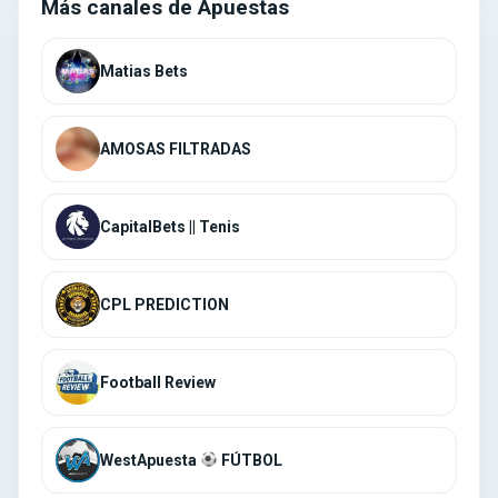
Más canales de Apuestas
AMOSAS FILTRADAS
CapitalBets || Tenis
CPL PREDICTION
Football Review
WestApuesta
FÚTBOL