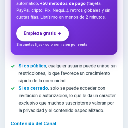
automático,
+50 métodos de pago
(tarjeta,
PayPal, cripto, Pix, Nequi…), retiros globales y sin
cuotas fijas. Listísimo en menos de 2 minutos.
Empieza gratis →
Sin cuotas fijas · solo comisión por venta
Si es público
, cualquier usuario puede unirse sin
restricciones, lo que favorece un crecimiento
rápido de la comunidad.
Si es cerrado
, solo se puede acceder con
invitación o autorización, lo que le da un carácter
exclusivo que muchos suscriptores valoran por
la privacidad y el contenido especializado.
Contenido del Canal