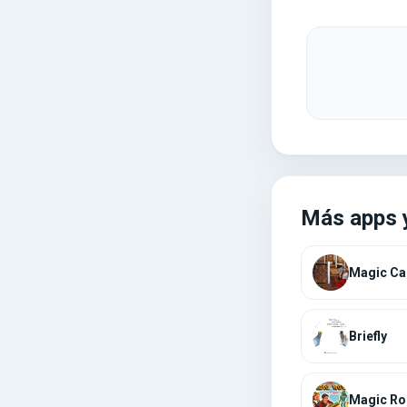
Más apps 
Magic Ca
Briefly
Magic Ro