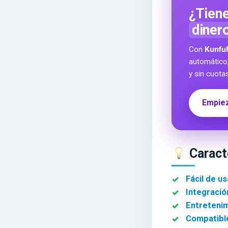
¿Tiene
diner
Con
Kunfu
automático
y sin cuota
Empiez
Caracte
Fácil de us
Integració
Entretenim
Compatible