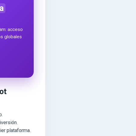
a
ram: acceso
ros globales
ot
p.
iversión.
ier plataforma.