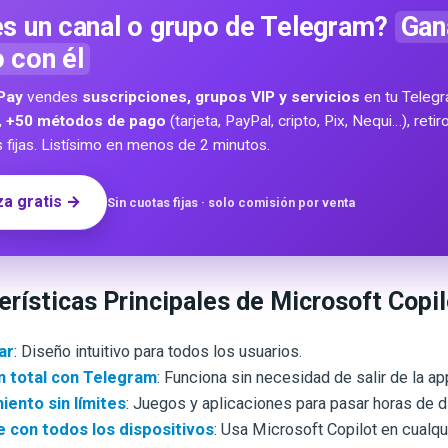
s un canal o grupo de Telegram?
Gan
o con él
Pay
vendes
suscripciones, grupos VIP y servicios
en tu Teleg
,
+50 métodos de pago
(tarjeta, PayPal, cripto, Pix, Nequi…), reti
s fijas. Listísimo en menos de 2 minutos.
a gratis →
Sin cuotas fijas · solo comisión por venta
rísticas Principales de Microsoft Copil
ar
: Diseño intuitivo para todos los usuarios.
n total con Telegram
: Funciona sin necesidad de salir de la ap
iento sin límites
: Juegos y aplicaciones para pasar horas de d
 con todos los dispositivos
: Usa Microsoft Copilot en cualqu