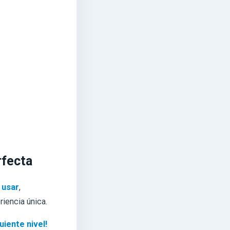
rfecta
 usar
,
riencia única.
iente nivel!