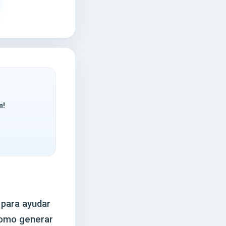
m!
 para ayudar
 como generar