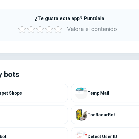
¿Te gusta esta app? Puntúala
Valora el contenido
y bots
rpet Shops
Temp Mail
TonRadarBot
bot
Detect User ID