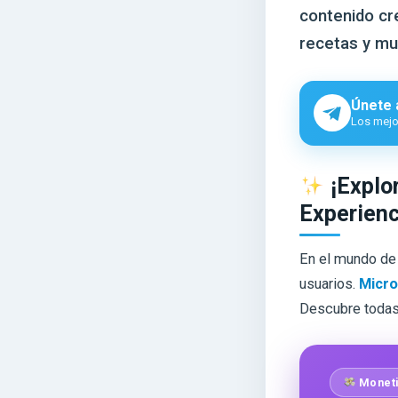
contenido cr
recetas y m
Únete 
Los mejor
¡Explor
Experienc
En el mundo de 
usuarios.
Micro
Descubre todas 
Moneti