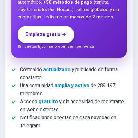
automático,
+50 métodos de pago
(tarjeta,
PayPal, cripto, Pix, Nequi…), retiros globales y sin
cuotas fijas. Listísimo en menos de 2 minutos.
Empieza gratis →
Sin cuotas fijas · solo comisión por venta
Contenido
actualizado
y publicado de forma
constante.
Una comunidad
amplia y activa
de 289 197
miembros.
Acceso
gratuito
y sin necesidad de registrarte
en webs externas.
Notificaciones directas de cada novedad en
Telegram.