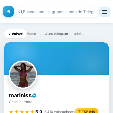
Volver
Home
-
onlyfans telegram
-
mariniss
MA
mariniss
Canal cerrado
★★★★★
★★★★★
5,0
· 2.410 valoraciones
TOP #40