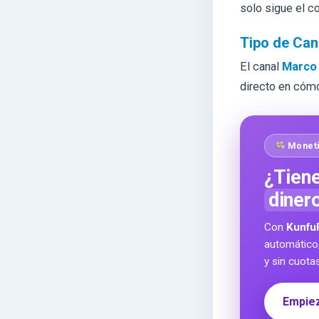
solo sigue el c
Tipo de Can
El canal
Marco
directo en cómo
Moneti
¿Tiene
diner
Con
Kunfu
automático
y sin cuota
Empiez