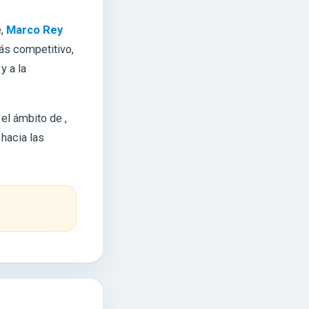
e,
Marco Rey
ás competitivo,
y a la
 el ámbito de
,
hacia las