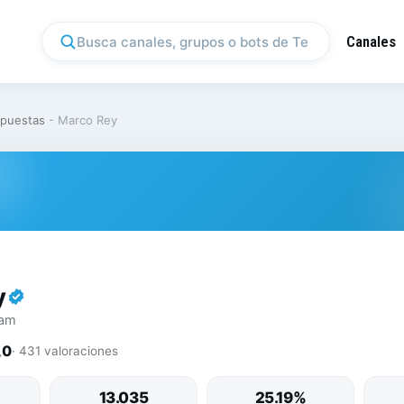
Canales
puestas
-
Marco Rey
y
ram
,0
· 431 valoraciones
13.035
25.19%