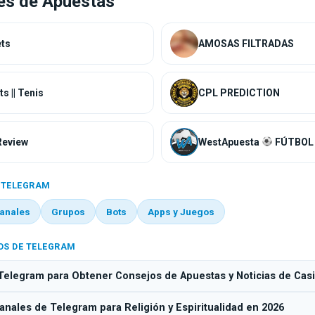
es de Apuestas
AMOSAS FILTRADAS
CapitalBets || Tenis
CPL PREDICTION
Review
WestApuesta
FÚTBOL
 TELEGRAM
anales
Grupos
Bots
Apps y Juegos
OS DE TELEGRAM
Telegram para Obtener Consejos de Apuestas y Noticias de Cas
nales de Telegram para Religión y Espiritualidad en 2026