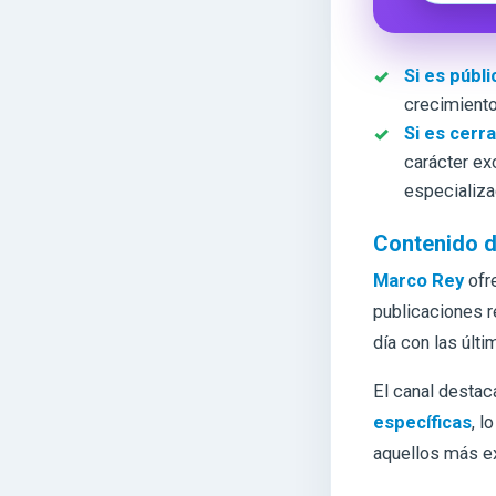
Si es públi
crecimiento
Si es cerr
carácter ex
especializa
Contenido d
Marco Rey
ofr
publicaciones 
día con las últ
El canal destac
específicas
, l
aquellos más e