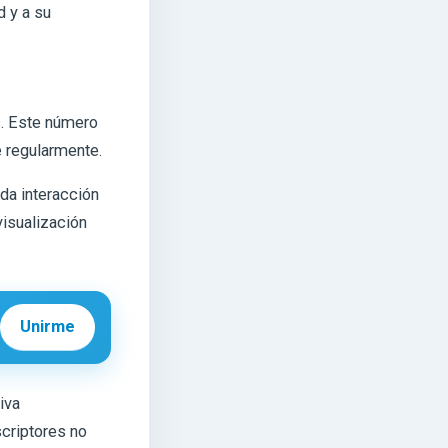
d y a su
. Este número
e regularmente.
da interacción
visualización
Unirme
iva
scriptores no