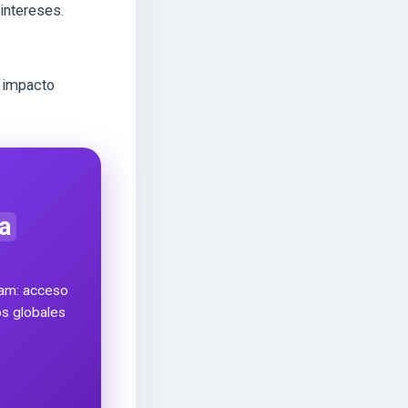
intereses.
n impacto
a
ram: acceso
ros globales