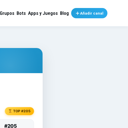
Grupos
Bots
Apps y Juegos
Blog
Añadir canal
TOP #205
#205