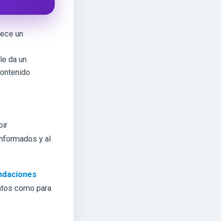
rece un
le da un
contenido
bir
informados y al
daciones
ovatos como para