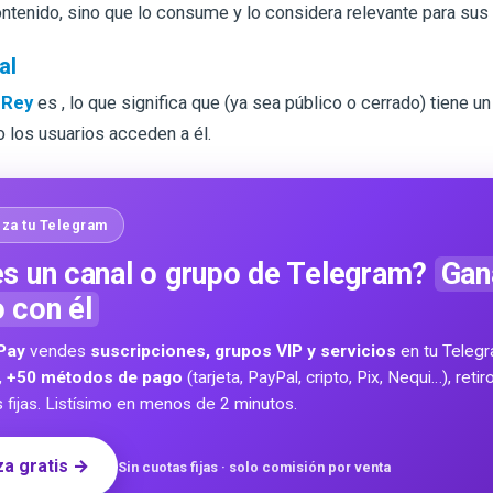
ontenido, sino que lo consume y lo considera relevante para sus 
al
 Rey
es
, lo que significa que
(ya sea público o cerrado) tiene u
 los usuarios acceden a él.
za tu Telegram
s un canal o grupo de Telegram?
Gan
o con él
Pay
vendes
suscripciones, grupos VIP y servicios
en tu Teleg
,
+50 métodos de pago
(tarjeta, PayPal, cripto, Pix, Nequi…), reti
s fijas. Listísimo en menos de 2 minutos.
a gratis →
Sin cuotas fijas · solo comisión por venta