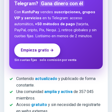
Telegram?
Gana dinero con él
Con
KunfuPay
vendes
suscripciones, grupos
VIP y servicios
en tu Telegram: acceso
automático,
+50 métodos de pago
(tarjeta,
PayPal, cripto, Pix, Nequi…), retiros globales y sin
cuotas fijas. Listísimo en menos de 2 minutos.
Empieza gratis →
Sin cuotas fijas · solo comisión por venta
Contenido
actualizado
y publicado de forma
constante.
Una comunidad
amplia y activa
de 357 045
miembros.
Acceso
gratuito
y sin necesidad de registrarte
en webs externas.