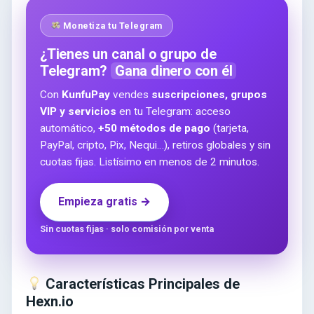
Monetiza tu Telegram
¿Tienes un canal o grupo de
Telegram?
Gana dinero con él
Con
KunfuPay
vendes
suscripciones, grupos
VIP y servicios
en tu Telegram: acceso
automático,
+50 métodos de pago
(tarjeta,
PayPal, cripto, Pix, Nequi…), retiros globales y sin
cuotas fijas. Listísimo en menos de 2 minutos.
Empieza gratis →
Sin cuotas fijas · solo comisión por venta
Características Principales de
Hexn.io