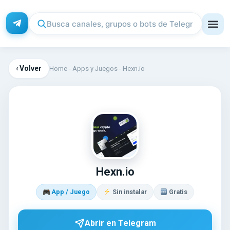
‹ Volver
Home
-
Apps y Juegos
-
Hexn.io
HE
Hexn.io
App / Juego
Sin instalar
Gratis
Abrir en Telegram