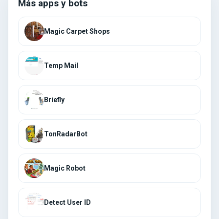
Más apps y bots
Magic Carpet Shops
Temp Mail
Briefly
TonRadarBot
Magic Robot
Detect User ID