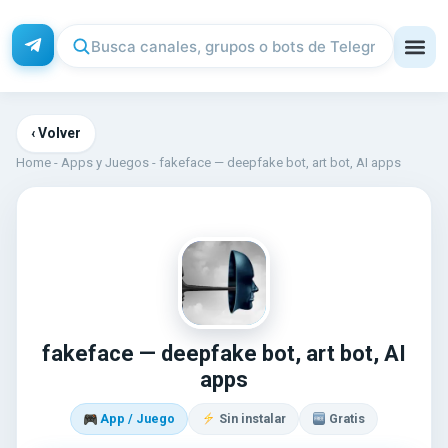
‹ Volver
Home
-
Apps y Juegos
-
fakeface — deepfake bot, art bot, AI apps
FA
fakeface — deepfake bot, art bot, AI
apps
App / Juego
Sin instalar
Gratis