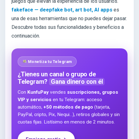
juegos que elevan la experiencia de los usuarios.
fakeface — deepfake bot, art bot, AI apps
es
una de esas herramientas que no puedes dejar pasar.
Descubre todas sus funcionalidades y beneficios a
continuación.
Monetiza tu Telegram
¿Tienes un canal o grupo de
Telegram?
Gana dinero con él
Con
KunfuPay
vendes
suscripciones, grupos
VIP y servicios
en tu Telegram: acceso
automático,
+50 métodos de pago
(tarjeta,
PayPal, cripto, Pix, Nequi…), retiros globales y sin
cuotas fijas. Listísimo en menos de 2 minutos.