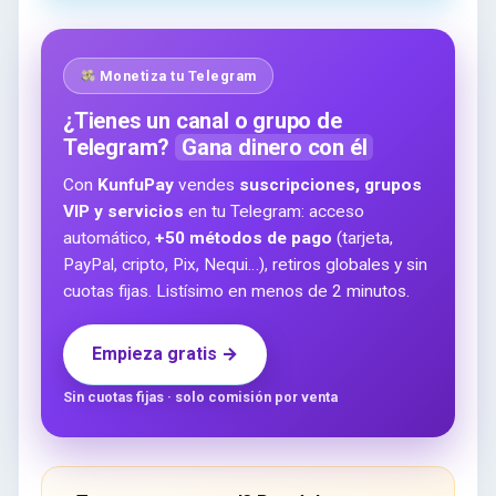
Monetiza tu Telegram
¿Tienes un canal o grupo de
Telegram?
Gana dinero con él
Con
KunfuPay
vendes
suscripciones, grupos
VIP y servicios
en tu Telegram: acceso
automático,
+50 métodos de pago
(tarjeta,
PayPal, cripto, Pix, Nequi…), retiros globales y sin
cuotas fijas. Listísimo en menos de 2 minutos.
Empieza gratis →
Sin cuotas fijas · solo comisión por venta