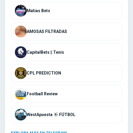
AMOSAS FILTRADAS
CapitalBets || Tenis
CPL PREDICTION
Football Review
WestApuesta
FÚTBOL
EXPLORA MÁS EN TELEGRAM