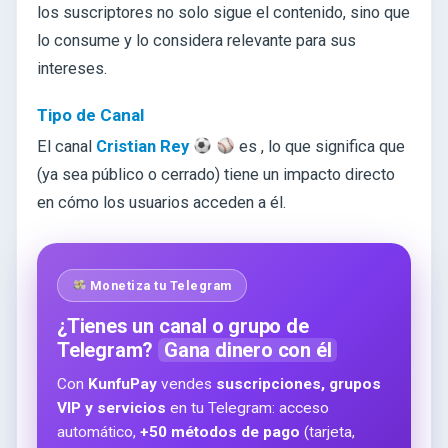
los suscriptores no solo sigue el contenido, sino que
lo consume y lo considera relevante para sus
intereses.
Tipo de Canal
El canal
Cristian Rey
es
, lo que significa que
(ya sea público o cerrado) tiene un impacto directo
en cómo los usuarios acceden a él.
Monetiza tu Telegram
¿Tienes un canal o grupo de
Telegram?
Gana dinero con él
Con
KunfuPay
vendes
suscripciones, grupos
VIP y servicios
en tu Telegram: acceso
automático,
+50 métodos de pago
(tarjeta,