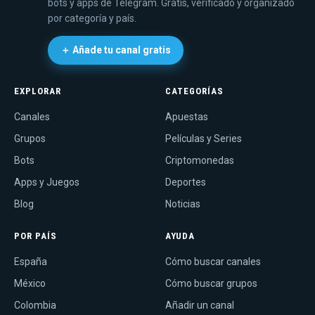
bots y apps de Telegram. Gratis, verificado y organizado
por categoría y país.
＋ Añade tu canal gratis
EXPLORAR
CATEGORÍAS
Canales
Apuestas
Grupos
Películas y Series
Bots
Criptomonedas
Apps y Juegos
Deportes
Blog
Noticias
POR PAÍS
AYUDA
España
Cómo buscar canales
México
Cómo buscar grupos
Colombia
Añadir un canal