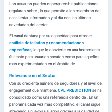
Los usuarios pueden esperar recibir publicaciones
regulares sobre
, lo que permite a los miembros del
canal estar informados y al día con las últimas
novedades del sector.
El canal destaca por su capacidad para ofrecer
análisis detallados
y
recomendaciones
específicas
, lo que lo convierte en una herramienta
útil tanto para usuarios novatos como para aquellos
más experimentados en el ámbito de
.
Relevancia en el Sector
Con su creciente número de seguidores y el nivel de
engagement que mantiene,
CPL PREDICTION
se ha
consolidado como una referencia dentro de . En un
panorama cada vez más competitivo, el canal sigue
atrayendo a nuevos usuarios gracias a la calidad de