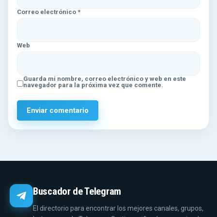
Correo electrónico
*
Web
Guarda mi nombre, correo electrónico y web en este
navegador para la próxima vez que comente.
Buscador de Telegram
El directorio para encontrar los mejores canales, grupos,