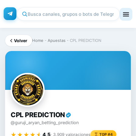
Volver
Home
-
Apuestas
-
CPL PREDICTION
CP
CPL PREDICTION
@guruji_aryan_betting_prediction
★★★★★
★★★★★
4,5
· 3.909 valoraciones
TOP #4