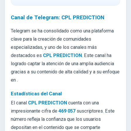
Canal de Telegram: CPL PREDICTION
Telegram se ha consolidado como una plataforma
clave para la creación de comunidades
especializadas, y uno de los canales más
destacados es
CPL PREDICTION
. Este canal ha
logrado captar la atención de una amplia audiencia
gracias a su contenido de alta calidad y a su enfoque
en .
Estadísticas del Canal
El canal
CPL PREDICTION
cuenta con una
impresionante cifra de
469 057
suscriptores. Este
número refleja la confianza que los usuarios
depositan en el contenido que se comparte