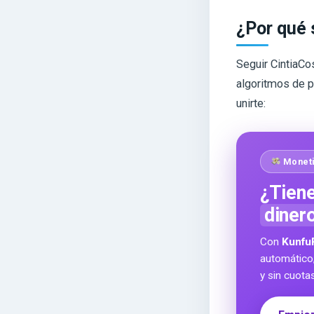
¿Por qué 
Seguir CintiaCo
algoritmos de p
unirte:
Moneti
¿Tiene
diner
Con
Kunfu
automático
y sin cuota