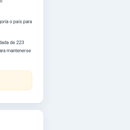
o.
goría o país para
idada de 223
para mantenerse