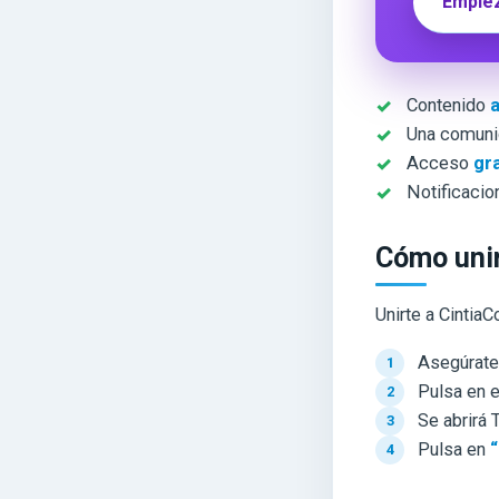
Empiez
Contenido
Una comun
Acceso
gr
Notificacio
Cómo unir
Unirte a Cintia
Asegúrate 
Pulsa en e
Se abrirá 
Pulsa en
“