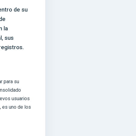
entro de su
 de
n la
l, sus
registros.
r para su
onsolidado
uevos usuarios
, es uno de los