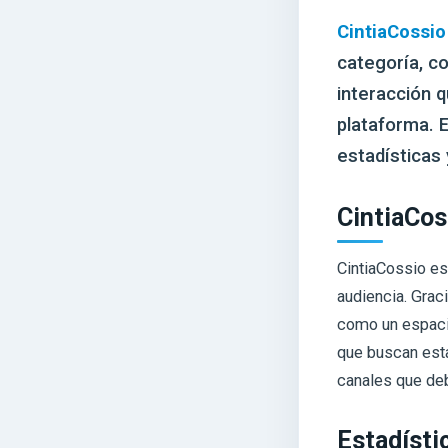
CintiaCossio
categoría, c
interacción q
plataforma. E
estadísticas 
CintiaCos
CintiaCossio es
audiencia. Grac
como un espaci
que buscan esta
canales que de
Estadísti