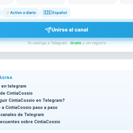
Activo a diario
🇪🇸
Español
Unirse al canal
Te redirige a Telegram ·
Gratis
y sin registro
ÁGINA
o en telegram
 de CintiaCossio
guir CintiaCossio en Telegram?
 a CintiaCossio paso a paso
 canales de Telegram
recuentes sobre CintiaCossio