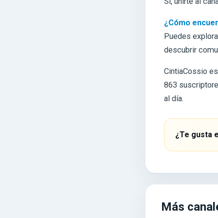
Sí, unirte al ca
¿Cómo encuen
Puedes explora
descubrir comu
CintiaCossio es
863 suscriptore
al día.
¿Te gusta e
Más canale