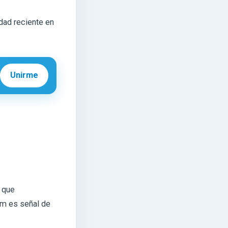
idad reciente en
Unirme
n que
am es señal de