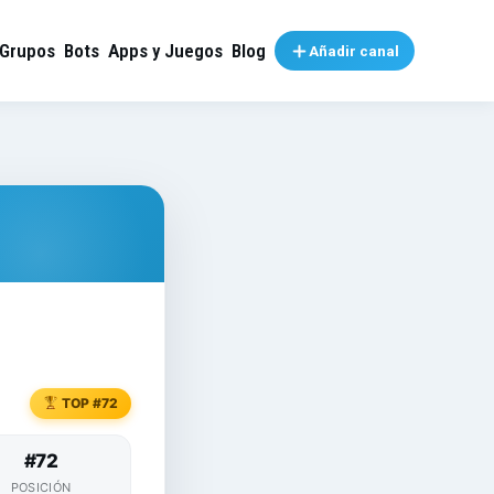
Grupos
Bots
Apps y Juegos
Blog
Añadir canal
TOP #72
#72
POSICIÓN