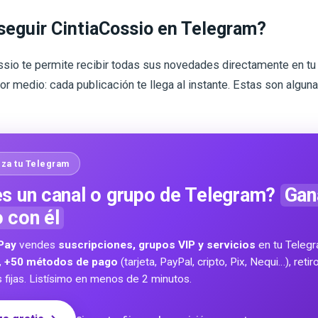
seguir CintiaCossio en Telegram?
ssio te permite recibir todas sus novedades directamente en tu 
or medio: cada publicación te llega al instante. Estas son algun
za tu Telegram
s un canal o grupo de Telegram?
Gan
o con él
Pay
vendes
suscripciones, grupos VIP y servicios
en tu Teleg
,
+50 métodos de pago
(tarjeta, PayPal, cripto, Pix, Nequi…), reti
s fijas. Listísimo en menos de 2 minutos.