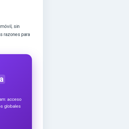
móvil, sin
as razones para
a
ram: acceso
ros globales