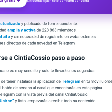
a gratis →
Sin cuotas fijas · solo comisión por venta
actualizado
y publicado de forma constante.
idad
amplia y activa
de 223 863 miembros.
atuito
y sin necesidad de registrarte en webs externas.
nes directas de cada novedad en Telegram.
se a CintiaCossio paso a paso
Cossio es muy sencillo y solo te llevará unos segundos:
de tener instalada la aplicación de
Telegram
en tu móvil u ord
l botón de acceso al canal que encontrarás en esta página.
Telegram con la vista previa del canal CintiaCossio.
Unirse”
y listo: empezarás a recibir todo su contenido.