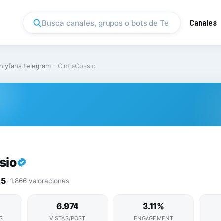
Canales
nlyfans telegram
-
CintiaCossio
sio
,5
· 1.866 valoraciones
6.974
3.11%
S
VISTAS/POST
ENGAGEMENT