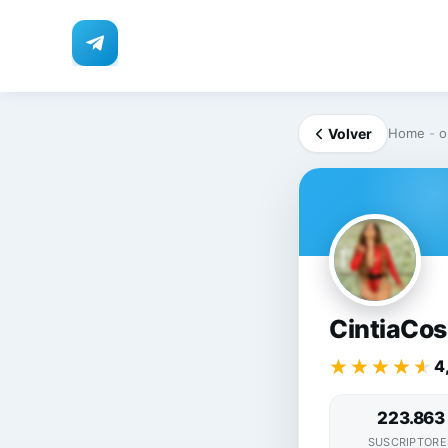
Volver
Home
-
o
CI
CintiaCos
★★★★★
★★★★★
4
223.863
SUSCRIPTORE