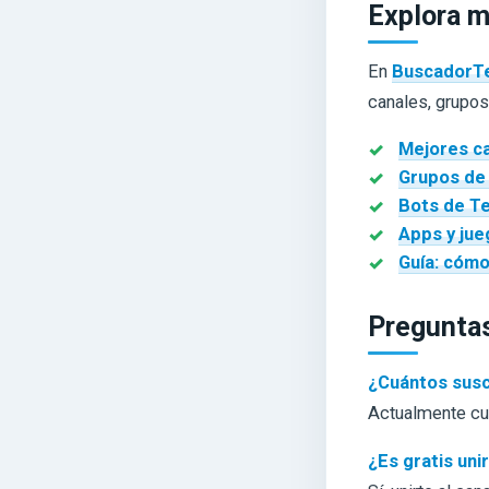
Explora m
En
BuscadorT
canales, grupos
Mejores c
Grupos de
Bots de T
Apps y ju
Guía: cómo
Preguntas
¿Cuántos susc
Actualmente cu
¿Es gratis uni