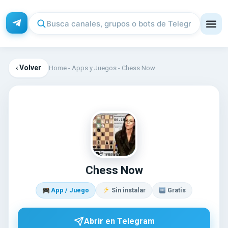
‹ Volver
Home
-
Apps y Juegos
-
Chess Now
CH
Chess Now
App / Juego
Sin instalar
Gratis
Abrir en Telegram