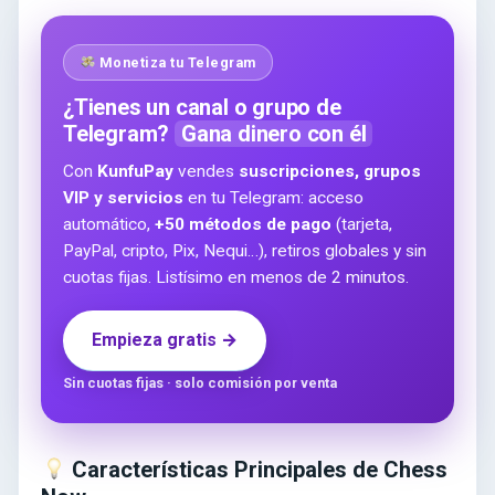
Monetiza tu Telegram
¿Tienes un canal o grupo de
Telegram?
Gana dinero con él
Con
KunfuPay
vendes
suscripciones, grupos
VIP y servicios
en tu Telegram: acceso
automático,
+50 métodos de pago
(tarjeta,
PayPal, cripto, Pix, Nequi…), retiros globales y sin
cuotas fijas. Listísimo en menos de 2 minutos.
Empieza gratis →
Sin cuotas fijas · solo comisión por venta
Características Principales de Chess