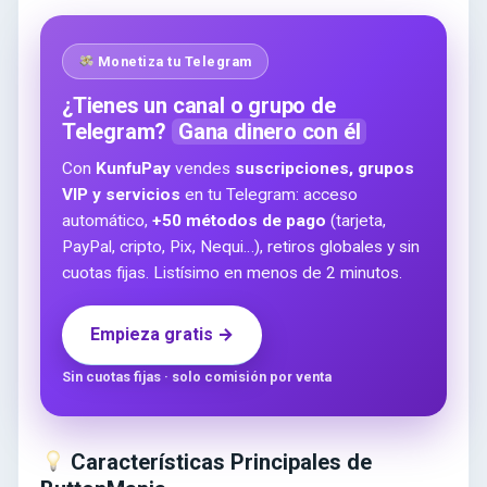
Monetiza tu Telegram
¿Tienes un canal o grupo de
Telegram?
Gana dinero con él
Con
KunfuPay
vendes
suscripciones, grupos
VIP y servicios
en tu Telegram: acceso
automático,
+50 métodos de pago
(tarjeta,
PayPal, cripto, Pix, Nequi…), retiros globales y sin
cuotas fijas. Listísimo en menos de 2 minutos.
Empieza gratis →
Sin cuotas fijas · solo comisión por venta
Características Principales de