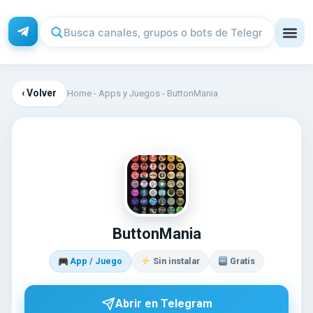
‹ Volver
Home
-
Apps y Juegos
-
ButtonMania
BU
ButtonMania
App / Juego
Sin instalar
Gratis
Abrir en Telegram