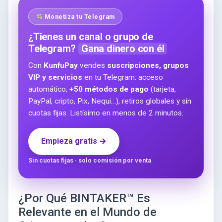
Monetiza tu Telegram
¿Tienes un canal o grupo de
Telegram?
Gana dinero con él
Con
KunfuPay
vendes
suscripciones, grupos
VIP y servicios
en tu Telegram: acceso
automático,
+50 métodos de pago
(tarjeta,
PayPal, cripto, Pix, Nequi…), retiros globales y sin
cuotas fijas. Listísimo en menos de 2 minutos.
Empieza gratis →
Sin cuotas fijas · solo comisión por venta
¿Por Qué BINTAKER™ Es
Relevante en el Mundo de