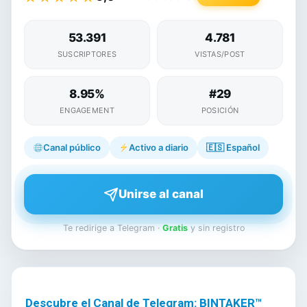
53.391
4.781
SUSCRIPTORES
VISTAS/POST
8.95%
#29
ENGAGEMENT
POSICIÓN
Canal público
Activo a diario
🇪🇸
Español
Unirse al canal
Te redirige a Telegram ·
Gratis
y sin registro
Descubre el Canal de Telegram: BINTAKER™