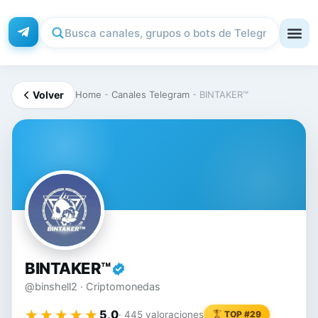
Volver
Home
-
Canales Telegram
-
BINTAKER™
BI
BINTAKER™
@binshell2 · Criptomonedas
★★★★★
★★★★★
5,0
· 445 valoraciones
TOP #29