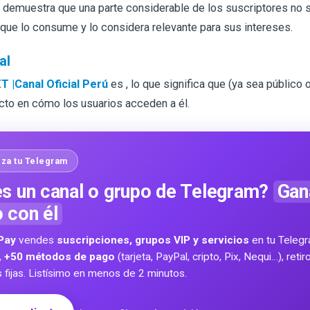
 demuestra que una parte considerable de los suscriptores no s
 que lo consume y lo considera relevante para sus intereses.
al
 |Canal Oficial Perú
es
, lo que significa que
(ya sea público o
cto en cómo los usuarios acceden a él.
za tu Telegram
s un canal o grupo de Telegram?
Gan
o con él
Pay
vendes
suscripciones, grupos VIP y servicios
en tu Teleg
,
+50 métodos de pago
(tarjeta, PayPal, cripto, Pix, Nequi…), reti
s fijas. Listísimo en menos de 2 minutos.