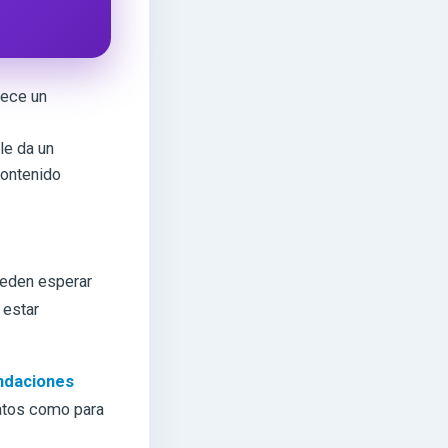
rece un
le da un
contenido
ueden esperar
 estar
daciones
ovatos como para