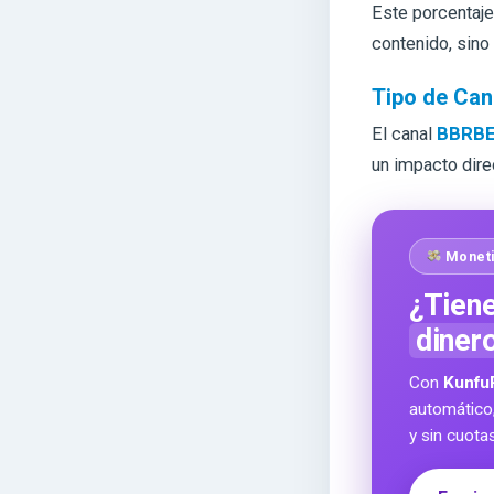
Este porcentaje
contenido, sino
Tipo de Can
El canal
BBRBET
un impacto dire
Moneti
¿Tiene
diner
Con
Kunfu
automático
y sin cuota