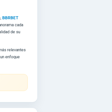
e,
BBRBET
panorama cada
alidad de su
más relevantes
 un enfoque