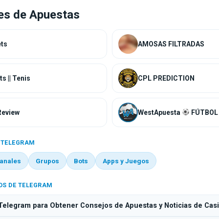
es de Apuestas
AMOSAS FILTRADAS
CapitalBets || Tenis
CPL PREDICTION
Review
WestApuesta
FÚTBOL
 TELEGRAM
anales
Grupos
Bots
Apps y Juegos
OS DE TELEGRAM
Telegram para Obtener Consejos de Apuestas y Noticias de Cas