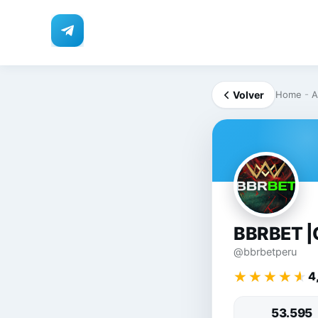
Volver
Home
-
A
BB
BBRBET |C
@bbrbetperu
★★★★★
★★★★★
4
53.595