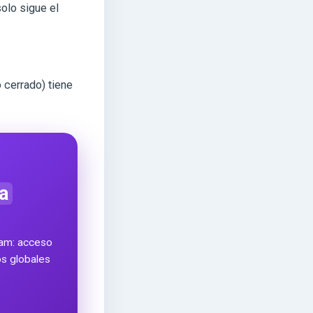
olo sigue el
 cerrado) tiene
a
ram: acceso
ros globales