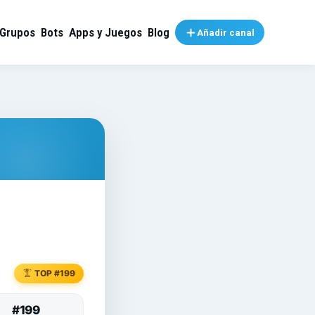
Grupos
Bots
Apps y Juegos
Blog
Añadir canal
TOP #199
#199