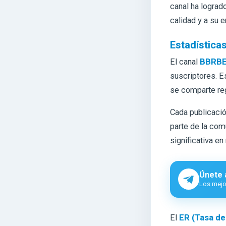
canal ha lograd
calidad y a su e
Estadísticas
El canal
BBRBET
suscriptores. E
se comparte re
Cada publicaci
parte de la com
significativa en
Únete 
Los mejor
El
ER (Tasa d