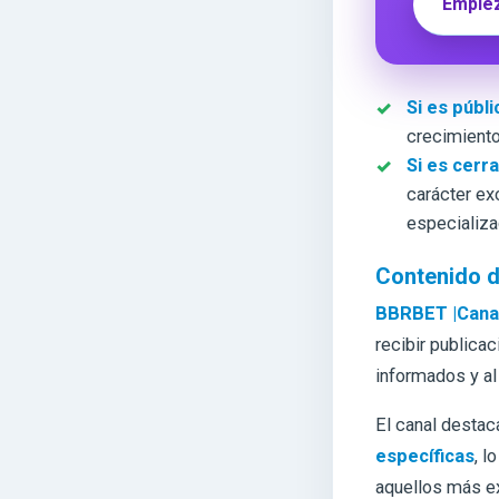
Empiez
Si es públi
crecimiento
Si es cerr
carácter ex
especializa
Contenido d
BBRBET |Canal
recibir publica
informados y al
El canal destac
específicas
, l
aquellos más e