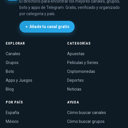
El directorio para encontrar los mejores canales, grupos,
bots y apps de Telegram. Gratis, verificado y organizado
por categoría y país.
＋ Añade tu canal gratis
EXPLORAR
CATEGORÍAS
Canales
Apuestas
Grupos
Películas y Series
Bots
Criptomonedas
Apps y Juegos
Deportes
Blog
Noticias
POR PAÍS
AYUDA
España
Cómo buscar canales
México
Cómo buscar grupos