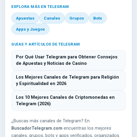
EXPLORA MÁS EN TELEGRAM
Apuestas
Canales
Grupos
Bots
Apps y Juegos
GUÍAS Y ARTÍCULOS DE TELEGRAM
Por Qué Usar Telegram para Obtener Consejos
de Apuestas y Noticias de Casino
Los Mejores Canales de Telegram para Religión
y Espiritualidad en 2026
Los 10 Mejores Canales de Criptomonedas en
Telegram (2026)
¿Buscas más canales de Telegram? En
BuscadorTelegram.com
encuentras los mejores
canales, grupos, bots y apps verificados, organizados