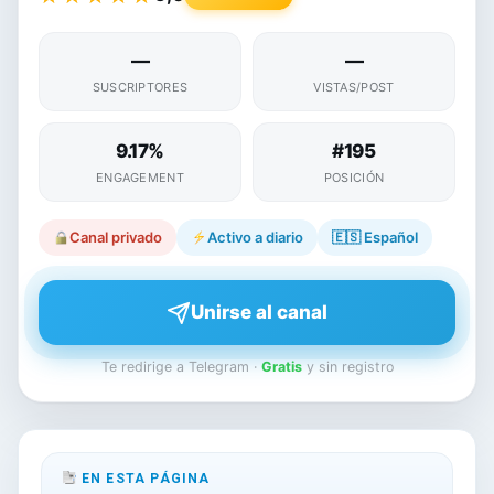
—
—
SUSCRIPTORES
VISTAS/POST
9.17%
#195
ENGAGEMENT
POSICIÓN
Canal privado
Activo a diario
🇪🇸
Español
Unirse al canal
Te redirige a Telegram ·
Gratis
y sin registro
EN ESTA PÁGINA