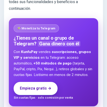
todas sus funcionalidades y beneficios a
continuación.
Monetiza tu Telegram
¿Tienes un canal o grupo de
Telegram?
Gana dinero con él
Con
KunfuPay
vendes
suscripciones, grupos
VIP y servicios
en tu Telegram: acceso
automático,
+50 métodos de pago
(tarjeta,
PayPal, cripto, Pix, Nequi…), retiros globales y sin
cuotas fijas. Listísimo en menos de 2 minutos.
Empieza gratis →
Sin cuotas fijas · solo comisión por venta