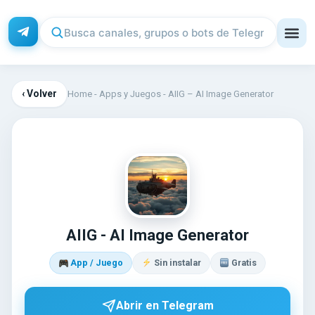
‹ Volver
Home
-
Apps y Juegos
-
AIIG – AI Image Generator
AI
AIIG - AI Image Generator
App / Juego
Sin instalar
Gratis
Abrir en Telegram