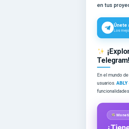
en tus proyec
Únete 
Los mejor
¡Explor
Telegram
En el mundo de 
usuarios.
ABLY
funcionalidades
Moneti
¿Tiene