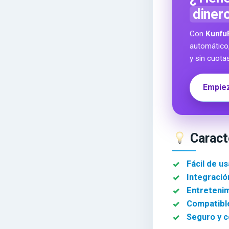
diner
Con
Kunfu
automático
y sin cuota
Empiez
Caracte
Fácil de us
Integració
Entretenim
Compatible
Seguro y c