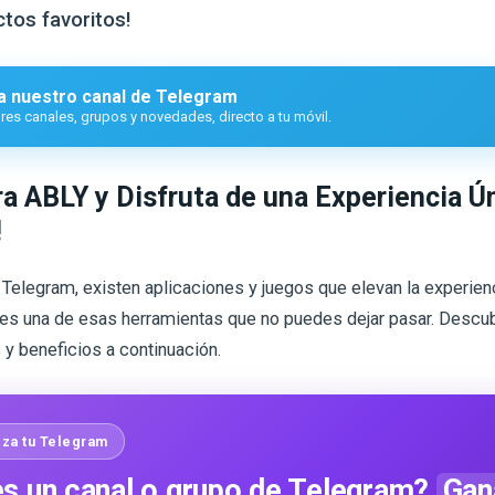
tos favoritos!
a nuestro canal de Telegram
es canales, grupos y novedades, directo a tu móvil.
a ABLY y Disfruta de una Experiencia Ú
!
Telegram, existen aplicaciones y juegos que elevan la experien
es una de esas herramientas que no puedes dejar pasar. Descu
 y beneficios a continuación.
za tu Telegram
s un canal o grupo de Telegram?
Gan