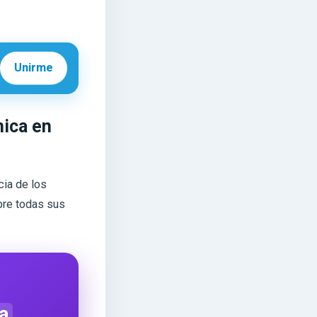
Unirme
nica en
cia de los
bre todas sus
a