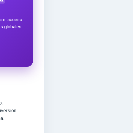
ram: acceso
ros globales
p.
iversión.
a.