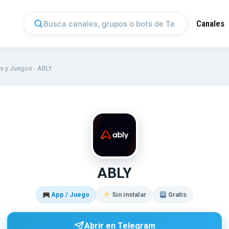
Canales
s y Juegos
-
ABLY
AB
ABLY
App / Juego
Sin instalar
Gratis
Abrir en Telegram