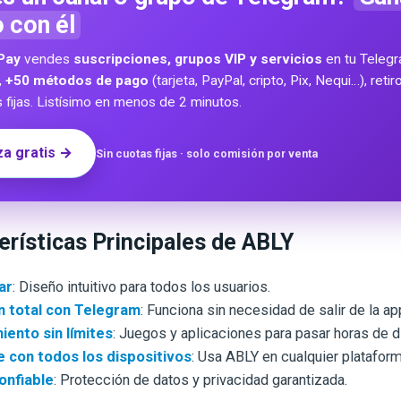
o con él
Pay
vendes
suscripciones, grupos VIP y servicios
en tu Teleg
,
+50 métodos de pago
(tarjeta, PayPal, cripto, Pix, Nequi…), reti
s fijas. Listísimo en menos de 2 minutos.
a gratis →
Sin cuotas fijas · solo comisión por venta
rísticas Principales de ABLY
ar
: Diseño intuitivo para todos los usuarios.
n total con Telegram
: Funciona sin necesidad de salir de la ap
iento sin límites
: Juegos y aplicaciones para pasar horas de d
 con todos los dispositivos
: Usa ABLY en cualquier plataform
onfiable
: Protección de datos y privacidad garantizada.