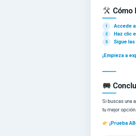
Cómo D
Accede a
Haz clic e
Sigue las
¡Empieza a exp
Conclu
Si buscas una 
tu mejor opción
¡Prueba ABL