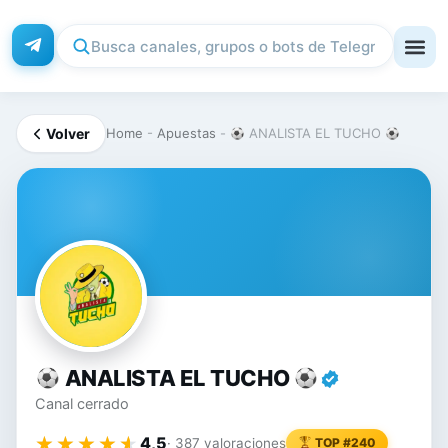
Volver
Home
-
Apuestas
-
ANALISTA EL TUCHO
ANALISTA EL TUCHO
Canal cerrado
★★★★★
★★★★★
4,5
· 387 valoraciones
TOP #240