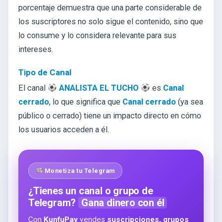
porcentaje demuestra que una parte considerable de
los suscriptores no solo sigue el contenido, sino que
lo consume y lo considera relevante para sus
intereses.
Tipo de Canal
El canal
ANALISTA EL TUCHO
es
Canal
cerrado
, lo que significa que
Canal cerrado
(ya sea
público o cerrado) tiene un impacto directo en cómo
los usuarios acceden a él.
Monetiza tu Telegram
¿Tienes un canal o grupo de
Telegram?
Gana dinero con él
Con
KunfuPay
vendes
suscripciones, grupos