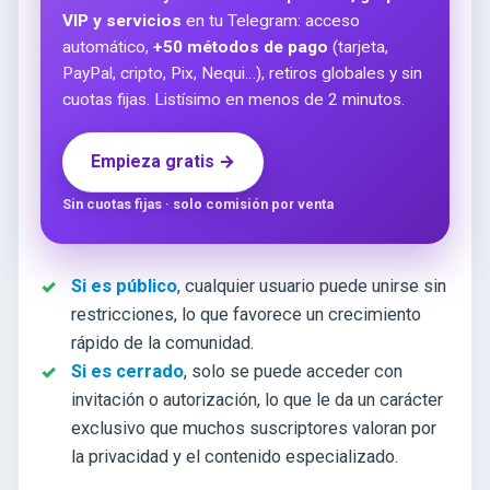
VIP y servicios
en tu Telegram: acceso
automático,
+50 métodos de pago
(tarjeta,
PayPal, cripto, Pix, Nequi…), retiros globales y sin
cuotas fijas. Listísimo en menos de 2 minutos.
Empieza gratis →
Sin cuotas fijas · solo comisión por venta
Si es público
, cualquier usuario puede unirse sin
restricciones, lo que favorece un crecimiento
rápido de la comunidad.
Si es cerrado
, solo se puede acceder con
invitación o autorización, lo que le da un carácter
exclusivo que muchos suscriptores valoran por
la privacidad y el contenido especializado.