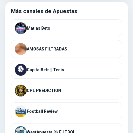
Más canales de Apuestas
AMOSAS FILTRADAS
CapitalBets || Tenis
CPL PREDICTION
Football Review
WestApuesta
FÚTBOL