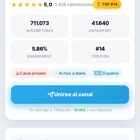
★★★★★
★★★★★
5,0
· 5.926 valoraciones
TOP #14
711.073
41.640
SUSCRIPTORES
VISTAS/POST
5.86%
#14
ENGAGEMENT
POSICIÓN
Canal privado
Activo a diario
🇪🇸
Español
Unirse al canal
Te redirige a Telegram ·
Gratis
y sin registro