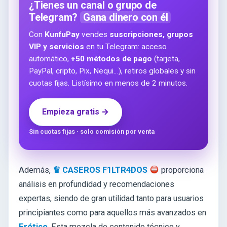
¿Tienes un canal o grupo de
Telegram?
Gana dinero con él
Con
KunfuPay
vendes
suscripciones, grupos
VIP y servicios
en tu Telegram: acceso
automático,
+50 métodos de pago
(tarjeta,
PayPal, cripto, Pix, Nequi…), retiros globales y sin
cuotas fijas. Listísimo en menos de 2 minutos.
Empieza gratis →
Sin cuotas fijas · solo comisión por venta
Además,
♛ CASEROS F1LTR4DOS
proporciona
análisis en profundidad y recomendaciones
expertas, siendo de gran utilidad tanto para usuarios
principiantes como para aquellos más avanzados en
Erótico
. Esta mezcla de contenido técnico y