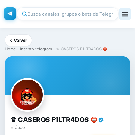
Volver
Home
-
Incesto telegram
-
♛ CASEROS F1LTR4DOS
♛
♛ CASEROS F1LTR4DOS
Erótico